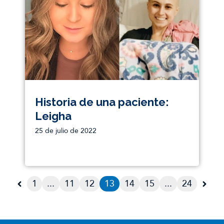
Historia de una paciente:
Leigha
25 de julio de 2022
1
...
11
12
13
14
15
...
24
Next page
Nex