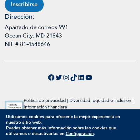
Inscribirse
Dirección:
Apartado de correos 991
Ocean City, MD 21843
NIF # 81-4548646
Facebook
Twitter
Instagram
TikTok
LinkedIn
YouTube
Política de privacidad
|
Diversidad, equidad e inclusión
|
Información financiera
Utilizamos cookies para ofrecerle la mejor experiencia en
2024 Fundación Raymond A. Wood
nuestro sitio web.
Diseño y desarrollo web por Inclind
Puedes obtener más información sobre las cookies que
utilizamos o desactivarlas en
Configuración
.