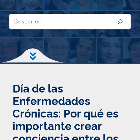
B
u
s
c
a
r
Ir al contenido principal
Día de las
Enfermedades
Crónicas: Por qué es
importante crear
conciencia entre los