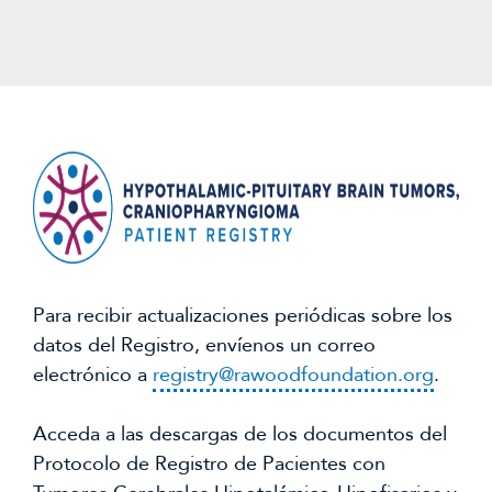
datos de otros participantes en el registro.
Por lo general, el registro sólo comparte
datos desidentificados con la comunidad
investigadora que lleva a cabo estudios de
investigación o ensayos clínicos, empresas
que desarrollan posibles fármacos u otros
tratamientos para los tumores cerebrales
hipotalámico-hipofisarios, u otras partes.
En algunos casos que serán revisados por
el consejo asesor del registro, se
compartirán datos que contengan PHI si la
Para recibir actualizaciones periódicas sobre los
investigación no puede realizarse sin ellos.
datos del Registro, envíenos un correo
Todo intercambio de datos se realiza de
electrónico a
registry@rawoodfoundation.org
.
acuerdo con las directrices de acceso e
intercambio de datos descritas en el
Acceda a las descargas de los documentos del
protocolo del registro aprobado por el
Protocolo de Registro de Pacientes con
CEI. Se elimina cualquier información que