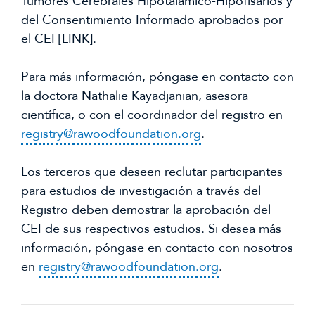
Tumores Cerebrales Hipotalámico-Hipofisarios y
identifique a los participantes. Las únicas
del Consentimiento Informado aprobados por
personas con acceso directo a los datos
el CEI [LINK].
del registro son los investigadores del
protocolo de registro.
Para más información, póngase en contacto con
la doctora Nathalie Kayadjanian, asesora
científica, o con el coordinador del registro en
registry@rawoodfoundation.org
.
Los terceros que deseen reclutar participantes
para estudios de investigación a través del
Registro deben demostrar la aprobación del
CEI de sus respectivos estudios. Si desea más
información, póngase en contacto con nosotros
en
registry@rawoodfoundation.org
.