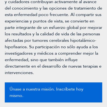
Los datos que contengan PHI sólo se
y cuidadores contribuyan activamente al avance
- Solicitud de acceso a los datos
reposo). Las comunicaciones entre el
compartirán si la investigación no puede
del conocimiento y las opciones de tratamiento de
personales y de rectificación o supresión
servidor de aplicaciones de la plataforma
realizarse sin ellos. Los investigadores
esta enfermedad poco frecuente. Al compartir sus
de los mismos;
de registro y la base de datos también
deberán firmar un Acuerdo de
experiencias y puntos de vista, se convierte en
están cifradas. Como ocurre con cualquier
Confidencialidad en el que se
parte integrante de un esfuerzo global por mejorar
- Recibir datos personales en un formato
información que se facilita
comprometen a mantener segura su
los resultados y la calidad de vida de las personas
portátil y fácilmente accesible;
electrónicamente, existe una posibilidad
información.
afectadas por tumores cerebrales hipotalámico-
muy remota de que la privacidad se vea
hipofisarios. Su participación no sólo ayuda a los
- Restringir o retirar el permiso para el
comprometida. Sin embargo, el registro y
investigadores y médicos a comprender mejor la
tratamiento de información personal.
las medidas de seguridad minimizan la
enfermedad, sino que también influye
posibilidad de que esto ocurra.
directamente en el desarrollo de nuevas terapias e
- Presentar una reclamación ante la
intervenciones.
autoridad de control competente.
Además, la información proporcionada por
los participantes es desidentificada, lo que
significa que se ha eliminado toda
Únase a nuestra misión. Inscríbete hoy
Identificación Personal de Salud (IPS), y
mismo.
luego se agrega (combina y resume) con