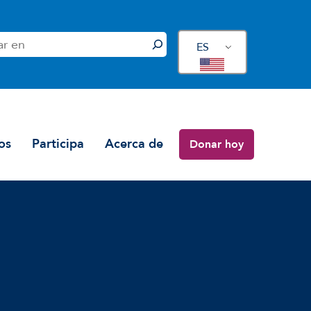
ES
os
Participa
Acerca de
Donar hoy