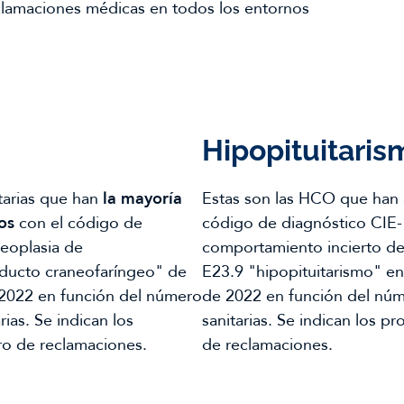
reclamaciones médicas en todos los entornos
Hipopituitaris
itarias que han
la mayoría
Estas son las HCO que han 
os
con el código de
código de diagnóstico CIE
eoplasia de
comportamiento incierto de
nducto craneofaríngeo" de
E23.9 "hipopituitarismo" e
2022 en función del número
de 2022 en función del nú
ias. Se indican los
sanitarias. Se indican los 
o de reclamaciones.
de reclamaciones.