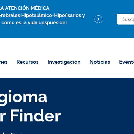
LA ATENCIÓN MÉDICA
rebrales Hipotalámico-Hipofisarios y
B
 cómo es la vida después del
u
s
c
a
r
nes
Recursos
Investigación
Noticias
Event
e
n
ngioma
r Finder