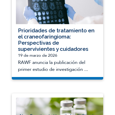
Kayadjanian
Doctor, Asesor Científico.
de RNAseq y datos proteómicos. Estos
conjuntos de datos se revisan para
comprobar su exactitud y se elimina de
ellos cualquier información identificativa
Prioridades de tratamiento en
para proteger la privacidad de todos y
el craneofaringioma:
cada uno de los sujetos de la
Perspectivas de
investigación.
supervivientes y cuidadores
19 de marzo de 2026
RAWF anuncia la publicación del
Más información
primer estudio de investigación ...