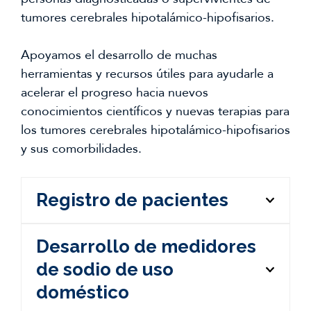
tumores cerebrales hipotalámico-hipofisarios.
Apoyamos el desarrollo de muchas
herramientas y recursos útiles para ayudarle a
acelerar el progreso hacia nuevos
conocimientos científicos y nuevas terapias para
los tumores cerebrales hipotalámico-hipofisarios
y sus comorbilidades.
Registro de pacientes
Desarrollo de medidores
El Registro de Pacientes con Tumores
Cerebrales Hipotalámico-Hipofisarios es
de sodio de uso
un registro internacional en línea para
doméstico
personas con tumores cerebrales