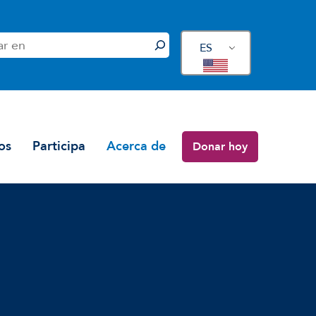
ES
os
Participa
Acerca de
Donar hoy