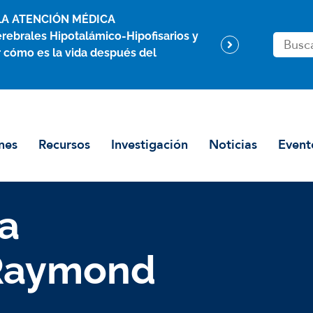
LA ATENCIÓN MÉDICA
rebrales Hipotalámico-Hipofisarios y
B
 cómo es la vida después del
u
s
c
a
r
nes
Recursos
Investigación
Noticias
Event
e
n
a
Raymond