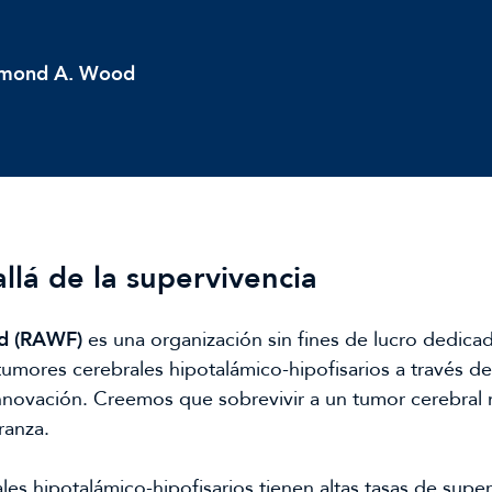
aymond A. Wood
llá de la supervivencia
d (RAWF)
es una organización sin fines de lucro dedicad
umores cerebrales hipotalámico-hipofisarios a través de 
nnovación. Creemos que sobrevivir a un tumor cerebral no
ranza.
 hipotalámico-hipofisarios tienen altas tasas de superv