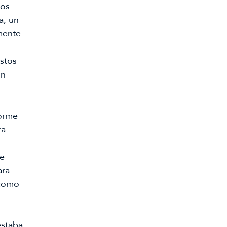
os 
, un 
ente 
stos 
n 
rme 
a 
e 
ra 
como 
staba 