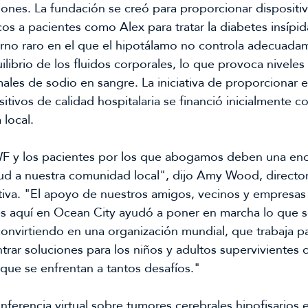
iones. La fundación se creó para proporcionar dispositiv
os a pacientes como Alex para tratar la diabetes insípida
orno raro en el que el hipotálamo no controla adecuadam
ilibrio de los fluidos corporales, lo que provoca niveles 
ales de sodio en sangre. La iniciativa de proporcionar e
itivos de calidad hospitalaria se financió inicialmente co
 local.
 y los pacientes por los que abogamos deben una eno
tud a nuestra comunidad local", dijo Amy Wood, director
tiva. "El apoyo de nuestros amigos, vecinos y empresas 
es aquí en Ocean City ayudó a poner en marcha lo que s
convirtiendo en una organización mundial, que trabaja pa
trar soluciones para los niños y adultos supervivientes 
 que se enfrentan a tantos desafíos."
nferencia virtual sobre tumores cerebrales hipofisarios e