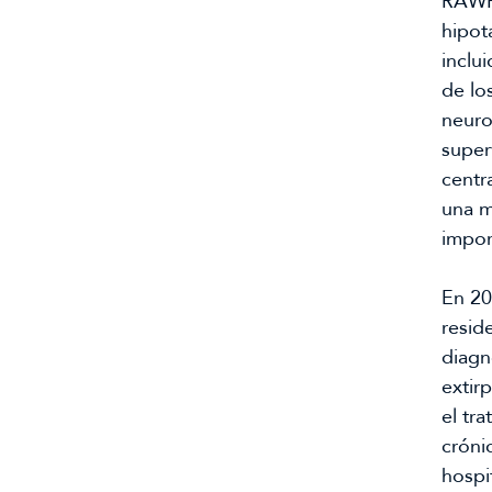
RAWF 
hipot
inclu
de lo
neuro
super
centr
una m
impor
En 20
resid
diagn
extir
el tr
crónic
hospi