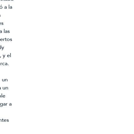
 a la 
 
s 
 las 
rtos 
y 
y el 
rca.
 un 
 un 
le 
ar a 
tes 