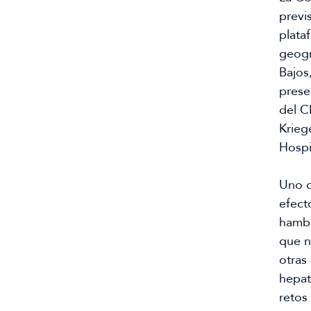
previ
plata
geogr
Bajos
prese
del C
Kriege
Hospi
Uno d
efect
hambr
que n
otras
hepat
retos