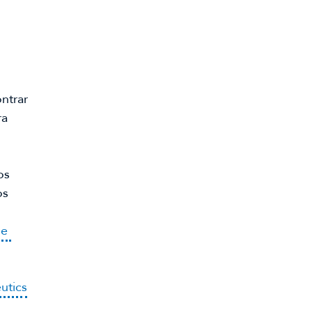
trar 
a 
s 
s 
e 
utics