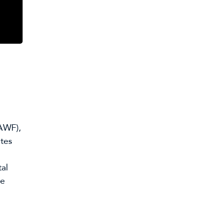
WF), 
tes 
al 
e 