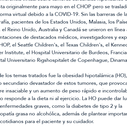
sta originalmente para mayo en el CHOP pero se trasladó
forma virtual debido a la COVID-19. Sin las barreras de la
afía, pacientes de los Estados Unidos, Malasia, los Paíse
, el Reino Unido, Australia y Canadá se unieron en línea a
ntaciones de destacados médicos, investigadores y expe
HOP, el Seattle Children's, el Texas Children's, el Kenned
r Institute, el Hospital Universitario de Burdeos, Francia, 
tal Universitario Rigshospitalet de Copenhague, Dinama
e los temas tratados fue la obesidad hipotalámica (HO),
o secundario devastador de estos tumores, que provoca
e insaciable y un aumento de peso rápido e incontrolab
o responde a la dieta ni al ejercicio. La HO puede dar lug
 enfermedades graves, como la diabetes de tipo 2 y la 
opatía grasa no alcohólica, además de plantear importan
 cotidianos para el paciente y su cuidador.