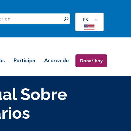
ES
os
Participa
Acerca de
Donar hoy
ual Sobre
rios