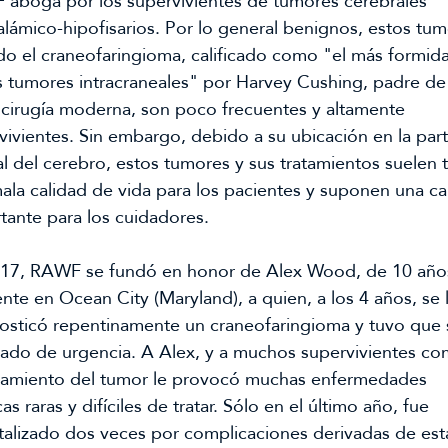
aboga por los supervivientes de tumores cerebrales 
alámico-hipofisarios. Por lo general benignos, estos tumo
ido el craneofaringioma, calificado como "el más formida
s tumores intracraneales" por Harvey Cushing, padre de l
cirugía moderna, son poco frecuentes y altamente 
vivientes. Sin embargo, debido a su ubicación en la part
al del cerebro, estos tumores y sus tratamientos suelen t
ala calidad de vida para los pacientes y suponen una ca
tante para los cuidadores.
17, RAWF se fundó en honor de Alex Wood, de 10 años
ente en Ocean City (Maryland), a quien, a los 4 años, se l
osticó repentinamente un craneofaringioma y tuvo que s
pado de urgencia. A Alex, y a muchos supervivientes com
atamiento del tumor le provocó muchas enfermedades 
as raras y difíciles de tratar. Sólo en el último año, fue 
talizado dos veces por complicaciones derivadas de esta