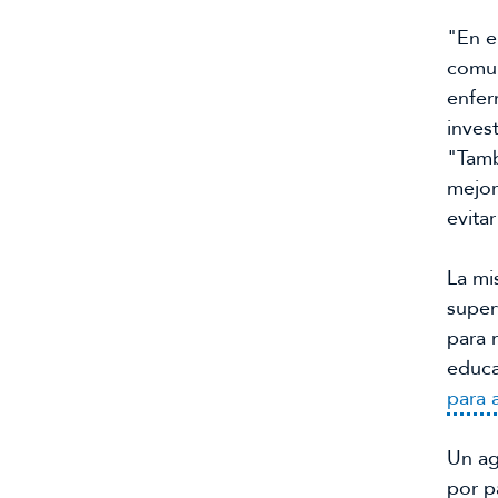
"En e
comun
enfer
inves
"Tamb
mejor
evitar
La mi
super
para m
educa
para 
Un ag
por p