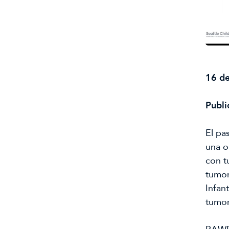
16 d
Publi
El pa
una o
con t
tumor
Infant
tumor