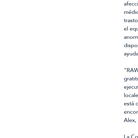
afecc
médic
trast
el equ
anorm
dispos
ayuda
"RAWF
grati
ejecu
local
está 
encon
Alex,
La Co