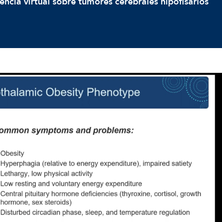
encia virtual sobre tumores cerebrales hipofisarios