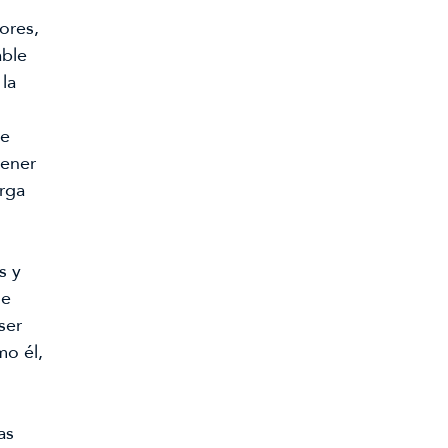
res, 
ble 
a 
e 
ener 
rga 
 y 
e 
er 
o él, 
s 