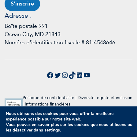
S'inscrire
Adresse :
Boîte postale 991
Ocean City, MD 21843
Numéro d'identification fiscale # 81-4548646
Facebook
Twitter
Instagram
TikTok
LinkedIn
YouTube
Politique de confidentialité
|
Diversité, équité et inclusion
|
Informations financières
Nous utilisons des cookies pour vous offrir la meilleure
2024 Fondation Raymond A. Wood
expérience possible sur notre site web.
Conception et développement du site web par Inclind
Vous pouvez en savoir plus sur les cookies que nous utilisons ou
les désactiver dans
settings
.