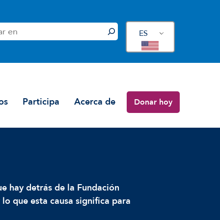
ES
os
Participa
Acerca de
Donar hoy
ue hay detrás de la Fundación
o que esta causa significa para