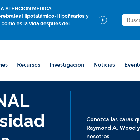
LA ATENCIÓN MÉDICA
rebrales Hipotalámico-Hipofisarios y
B
 cómo es la vida después del
u
s
c
a
r
nes
Recursos
Investigación
Noticias
Event
e
n
GNAL
sidad
Conozca las caras q
Raymond A. Wood y l
nosotros.